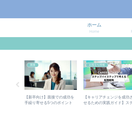
ホーム
Home
面接
お役立ち情報
想の企業と
【新卒向け】面接での成功を
【キャリアチェンジを成功
odaキャ
手繰り寄せる5つのポイント
せるための実践ガイド】ス
ップバイステップで考える
職戦略