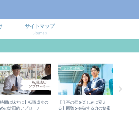
け
サイトマップ
Sitemap
転職
お役立ち情報
転職
【時間は味方に】転職成功の
【仕事の壁を楽しみに変え
なぜ彼ら
ための計画的アプローチ
る】困難を突破する力の秘密
か？その