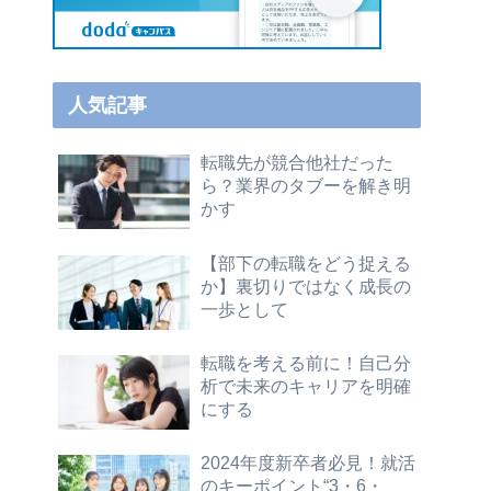
人気記事
転職先が競合他社だった
ら？業界のタブーを解き明
かす
【部下の転職をどう捉える
か】裏切りではなく成長の
一歩として
転職を考える前に！自己分
析で未来のキャリアを明確
にする
2024年度新卒者必見！就活
のキーポイント“3・6・